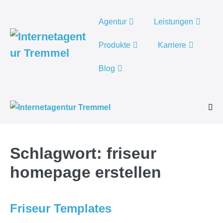
Weiter
zum
Agentur
Leistungen
Inhalt
Produkte
Karriere
Blog
Men
Scha
Schlagwort:
friseur
homepage erstellen
Friseur Templates