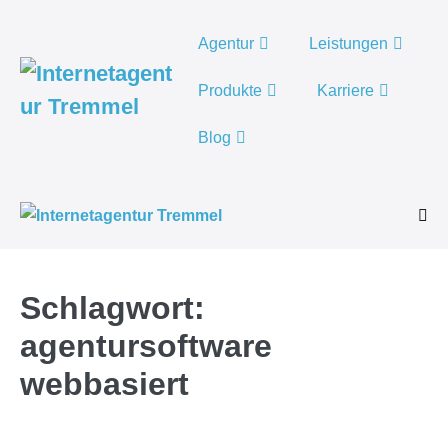
Weiter
zum
Agentur
Leistungen
Inhalt
Produkte
Karriere
Blog
Men
Scha
Schlagwort:
agentursoftware
webbasiert