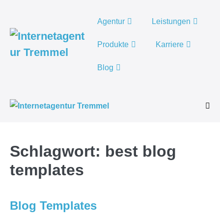
Weiter
zum
Agentur
Leistungen
Inhalt
Produkte
Karriere
Blog
Men
Scha
Schlagwort:
best blog
templates
Blog Templates