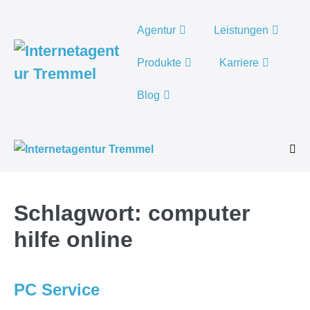
Weiter
zum
Agentur
Leistungen
Inhalt
Produkte
Karriere
Blog
Men
Scha
Schlagwort:
computer
hilfe online
PC Service