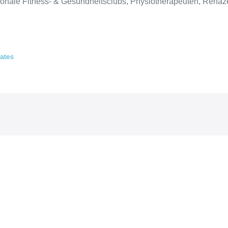
ionale Fitness- & Gesundheitsclubs, Physiotherapeuten, Rehaz
lates