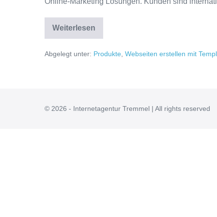
Online-Marketing Lösungen. Kunden sind internat
Fitness
Weiterlesen
Templates
Abgelegt unter:
Produkte
,
Webseiten erstellen mit Temp
© 2026 - Internetagentur Tremmel | All rights reserved