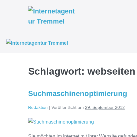
Weiter
zum
Inhalt
Schlagwort:
webseiten
Suchmaschinenoptimierung
Redaktion
|
Veröffentlicht am
29. September 2012
Suchmaschinenoptimierung
Sie möchten im Internet mit Ihrer Website gefunden