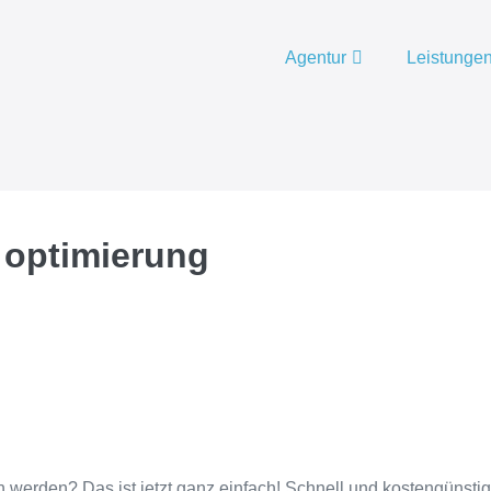
Agentur
Leistunge
 optimierung
 werden? Das ist jetzt ganz einfach! Schnell und kostengünstig 